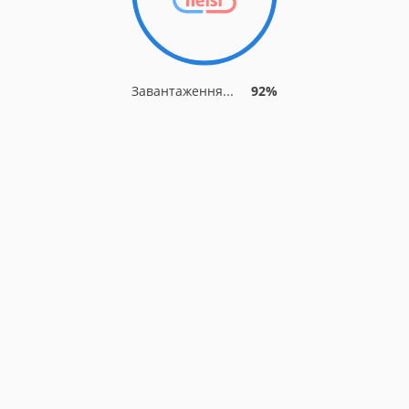
Завантаження...
92%