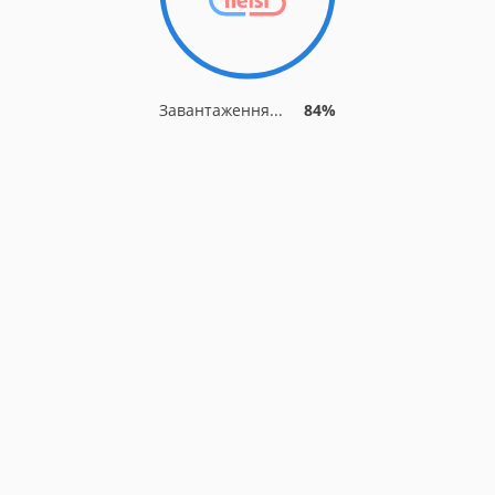
Завантаження...
91%