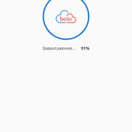
Завантаження...
91%