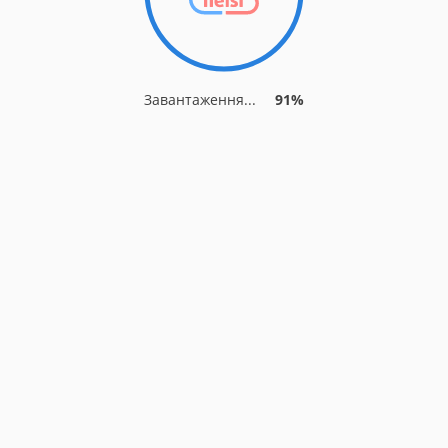
Завантаження...
91%