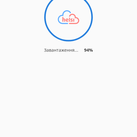
Завантаження...
94%