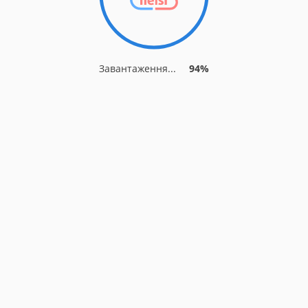
Завантаження...
94%