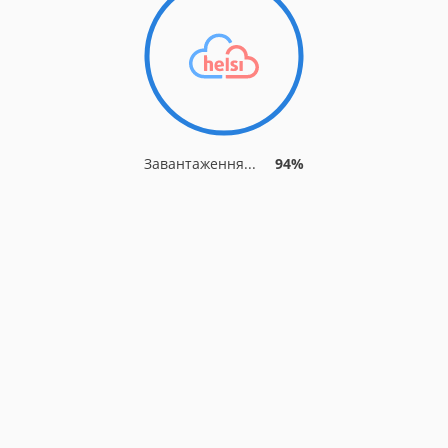
Завантаження...
94%