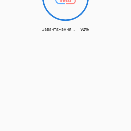
Завантаження...
92%