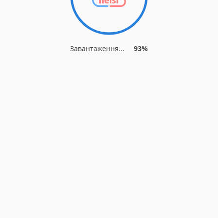
Завантаження...
93%