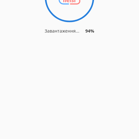
Завантаження...
94%