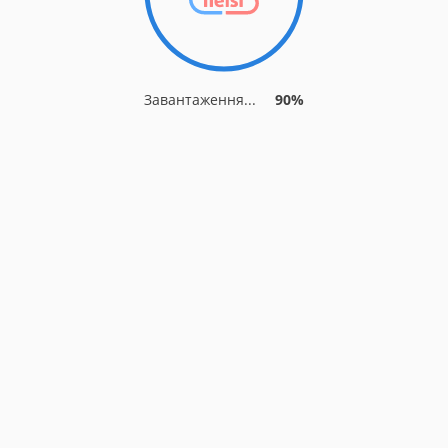
Завантаження...
90%