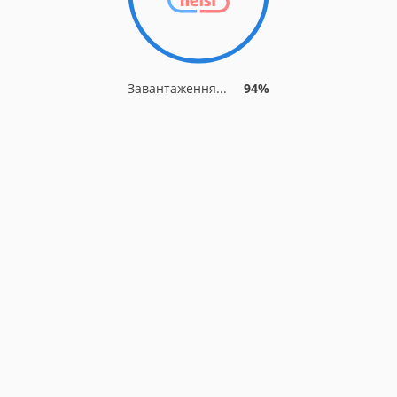
Завантаження...
94%