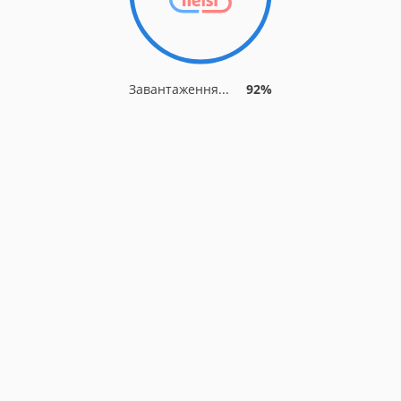
Завантаження...
92%