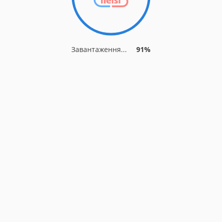
Завантаження...
91%