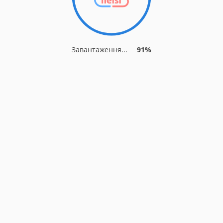
Завантаження...
91%