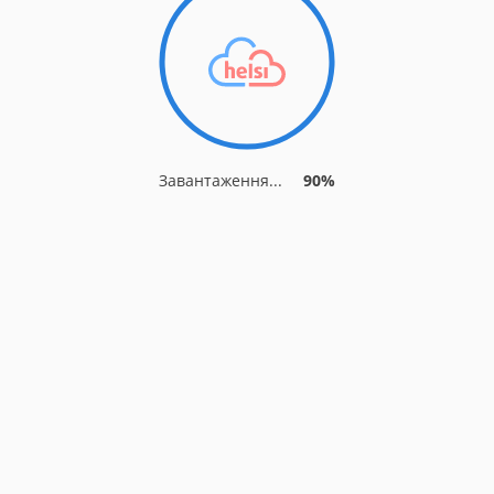
Завантаження...
90%