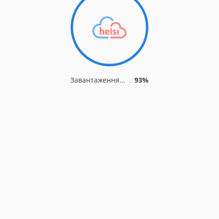
Завантаження...
93%