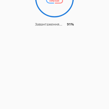
Завантаження...
91%