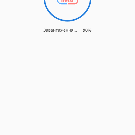
Завантаження...
90%