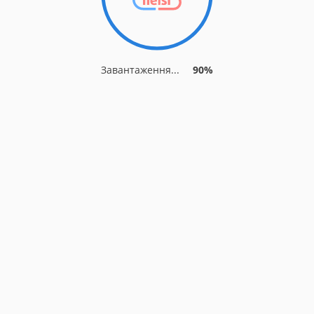
Завантаження...
90%