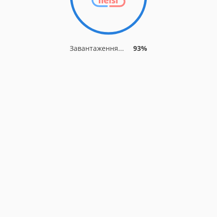
Завантаження...
93%