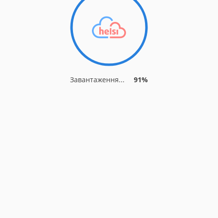
Завантаження...
91%