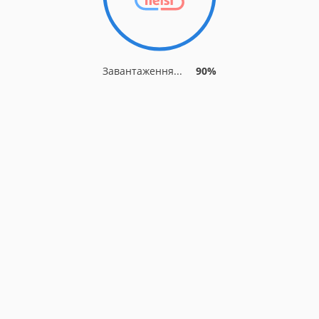
Завантаження...
90%