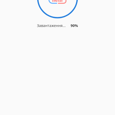
Завантаження...
90%