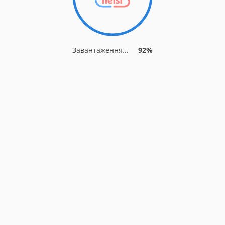
Завантаження...
92%