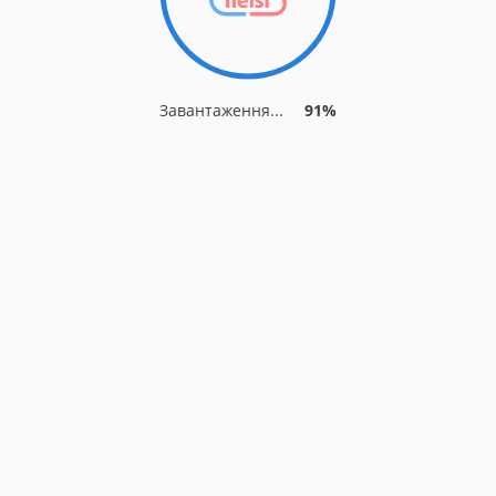
Завантаження...
91%