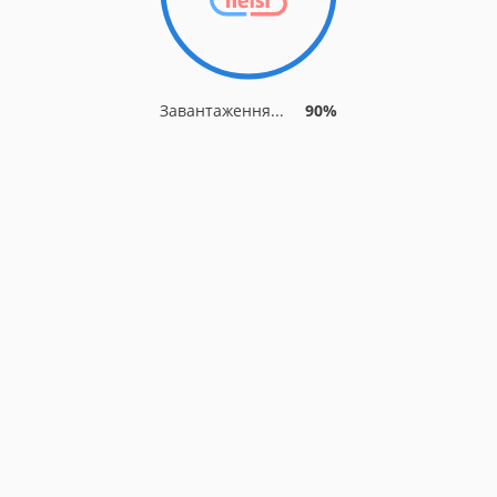
Завантаження...
90%