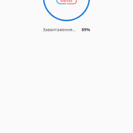
Завантаження...
94%