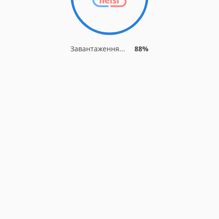
Завантаження...
88%