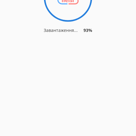
Завантаження...
93%