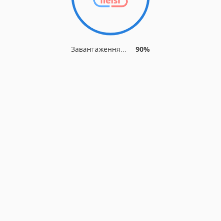
Завантаження...
90%