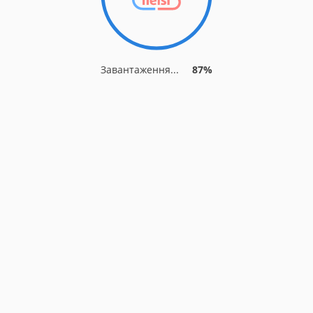
Завантаження...
90%