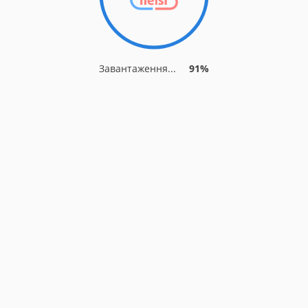
Завантаження...
91%