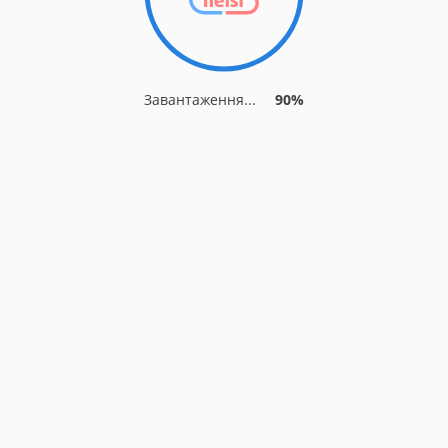
Завантаження...
90%