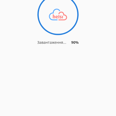
Завантаження...
90%