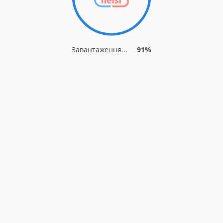
Завантаження...
91%