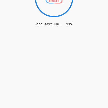
Завантаження...
93%