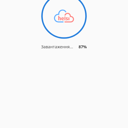
Завантаження...
90%