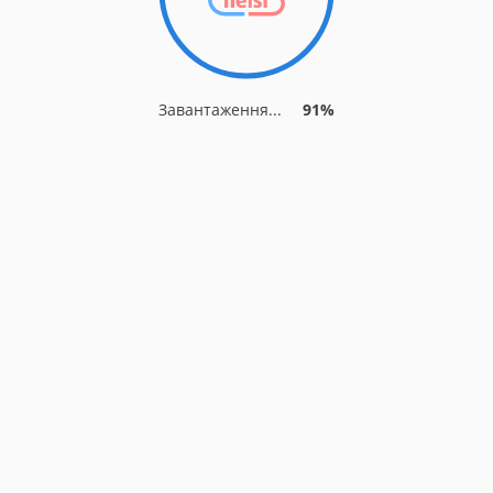
Завантаження...
91%