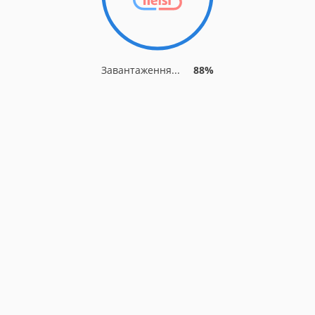
Завантаження...
88%