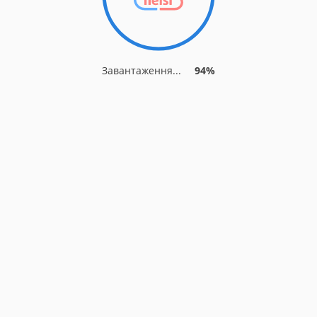
Завантаження...
94%