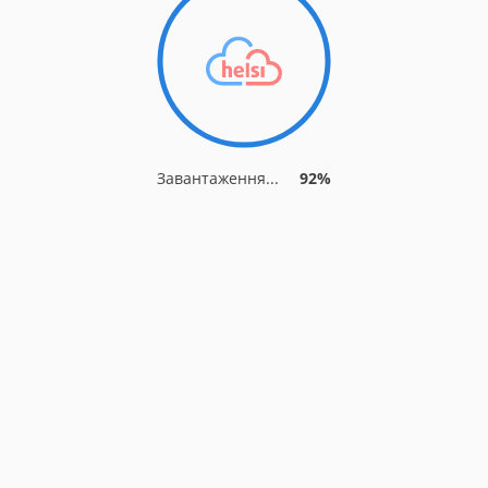
Завантаження...
92%