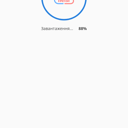
Завантаження...
88%