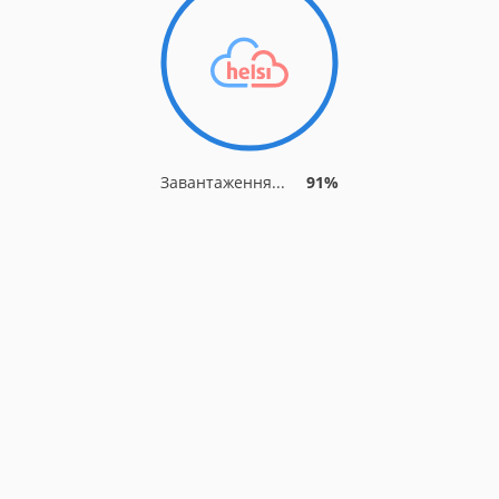
Завантаження...
91%