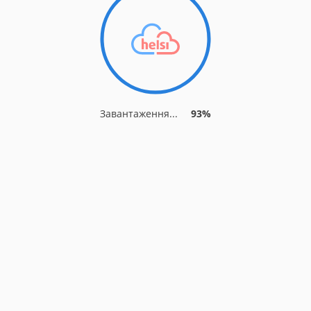
Завантаження...
93%