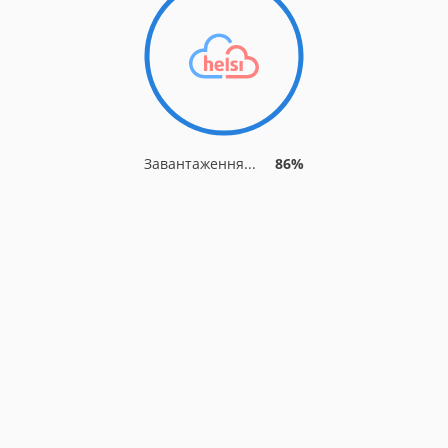
Завантаження...
90%