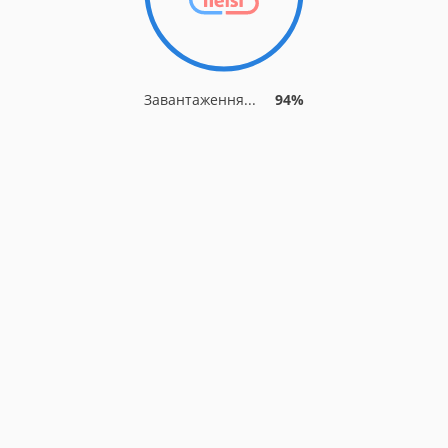
Завантаження...
94%