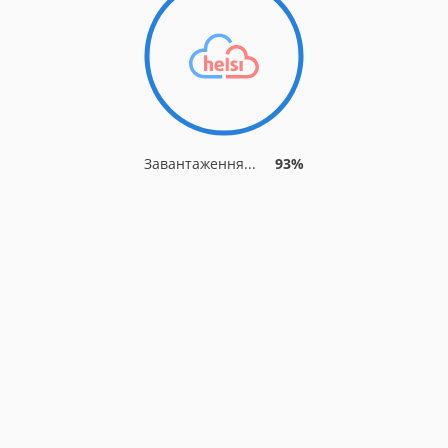
Завантаження...
93%