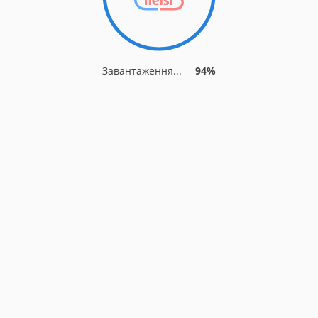
Завантаження...
94%