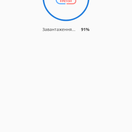
Завантаження...
91%